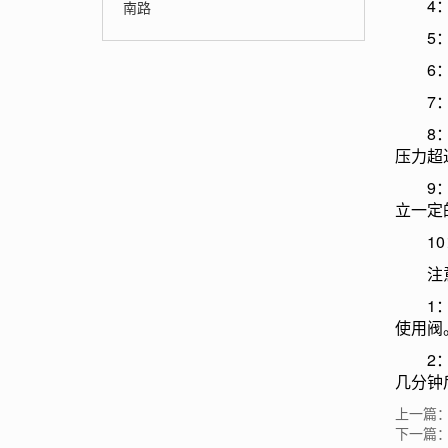
4：安
南路
5：
6：使
7：液
8：排
压力超
9：增
立一定
10：
注意
1：使
使用阀
2：使
几分钟
上一篇
下一篇