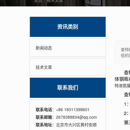
主页
>
技术文章
资讯类别
新闻动态
查特
低的
技术文章
查特杜
体钢瓶
特液氮
联系我们
查特
1：外
联系电话
：+86 18311398601
2：内
联系邮箱
：2678388834@qq.com
第三：
联系地址
：北京市大兴区黄村安顺