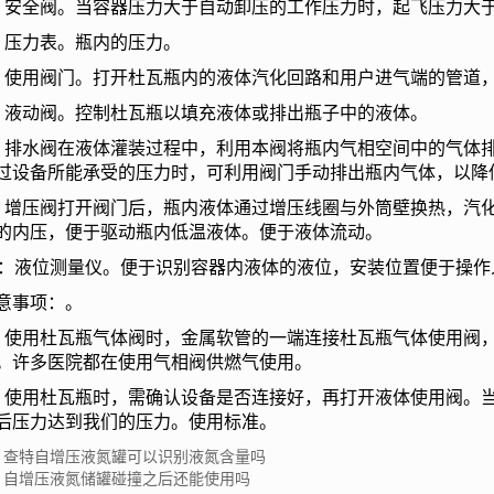
全阀。当容器压力大于自动卸压的工作压力时，起飞压力大于
压力表。瓶内的压力。
用阀门。打开杜瓦瓶内的液体汽化回路和用户进气端的管道，
动阀。控制杜瓦瓶以填充液体或排出瓶子中的液体。
水阀在液体灌装过程中，利用本阀将瓶内气相空间中的气体排
过设备所能承受的压力时，可利用阀门手动排出瓶内气体，以降
压阀打开阀门后，瓶内液体通过增压线圈与外筒壁换热，汽化
的内压，便于驱动瓶内低温液体。便于液体流动。
液位测量仪。便于识别容器内液体的液位，安装位置便于操作
事项：。
用杜瓦瓶气体阀时，金属软管的一端连接杜瓦瓶气体使用阀，
。许多医院都在使用气相阀供燃气使用。
用杜瓦瓶时，需确认设备是否连接好，再打开液体使用阀。当
后压力达到我们的压力。使用标准。
：查特自增压液氮罐可以识别液氮含量吗
：自增压液氮储罐碰撞之后还能使用吗