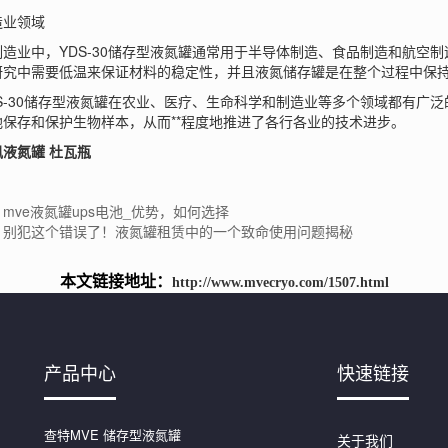
业领域
业中，YDS-30储存型液氮罐通常用于半导体制造、食品制造和航空制
研究中需要低温来保证材料的稳定性，并且液氮储存罐是在整个过程中保持
-30储存型液氮罐在农业、医疗、生命科学和制造业等多个领域都有广泛
地保存和保护生物样本，从而**程度地推进了各行各业的技术进步。
凤液氮罐
杜瓦瓶
mve液氮罐ups电池_优势，如何选择
：别犯这个错误了！液氮罐租赁中的一个致命使用问题揭秘
本文链接地址：
http://www.mvecryo.com/1507.html
产品中心
快速链接
查特MVE 储存型液氮罐
关于我们