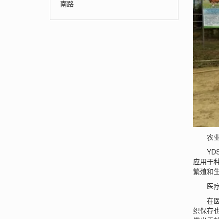
南路
农业
YDS-
应用于
繁殖和
医疗
在医疗
织保存