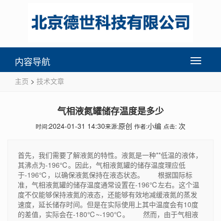
内容导航
Toggle
navigati
主页
>
技术文章
气相液氮罐储存温度是多少
2024-01-31 14:30
原创
小编
次
时间:
来源:
作者:
点击:
首先，我们需要了解液氮的特性。液氮是一种**低温的液体，
其沸点为-196℃。因此，气相液氮罐的储存温度理应低
于-196℃，以确保液氮保持在液态状态。 根据国际标
准，气相液氮罐的储存温度通常设置在-196℃左右。这个温
度不仅能够保持液氮的液态，还能够有效地减缓液氮的蒸发
速度，延长储存时间。但是在实际使用上其中温度会有10度
的差值，实际会在-180℃~-190℃。 然而，由于气相液