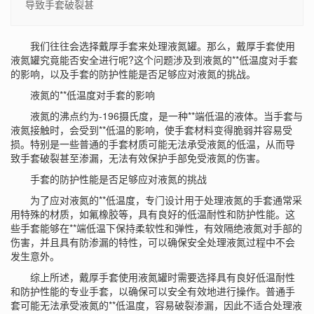
导致手套破裂甚
我们往往会选择戴厚手套来处理液氮罐。那么，戴厚手套使用
液氮罐究竟能否安全进行呢?这个问题涉及到液氮的**低温度对手套
的影响，以及手套的防护性能是否足够应对液氮的挑战。
液氮的**低温度对手套的影响
液氮的沸点约为-196摄氏度，是一种**端低温的液体。当手套与
液氮接触时，会受到**低温的影响，使手套材料变得脆弱并容易受
损。特别是一些普通的手套材质可能无法承受液氮的低温，从而导
致手套破裂甚至渗漏，无法有效保护手部免受液氮的伤害。
手套的防护性能是否足够应对液氮的挑战
为了应对液氮的**低温度，专门设计用于处理液氮的手套通常采
用特殊的材质，如氟橡胶等，具有良好的低温耐性和防护性能。这
些手套能够在**端低温下保持柔软性和弹性，有效隔绝液氮对手部的
伤害，并且具有防渗漏的特性，可以确保安全处理液氮过程中不会
发生意外。
综上所述，戴厚手套使用液氮罐时需要选择具有良好低温耐性
和防护性能的专业手套，以确保可以安全有效地进行操作。普通手
套可能无法承受液氮的**低温度，容易破裂渗漏，因此不适合处理液