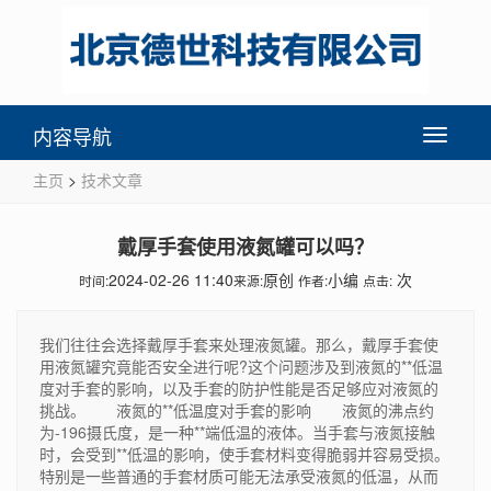
内容导航
Toggle
navigati
主页
>
技术文章
戴厚手套使用液氮罐可以吗？
2024-02-26 11:40
原创
小编
次
时间:
来源:
作者:
点击:
我们往往会选择戴厚手套来处理液氮罐。那么，戴厚手套使
用液氮罐究竟能否安全进行呢?这个问题涉及到液氮的**低温
度对手套的影响，以及手套的防护性能是否足够应对液氮的
挑战。 液氮的**低温度对手套的影响 液氮的沸点约
为-196摄氏度，是一种**端低温的液体。当手套与液氮接触
时，会受到**低温的影响，使手套材料变得脆弱并容易受损。
特别是一些普通的手套材质可能无法承受液氮的低温，从而