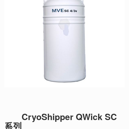
CryoShipper QWick SC
系列