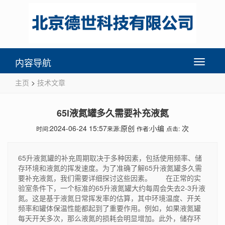
内容导航
Toggle
navigati
主页
>
技术文章
65l液氮罐多久需要补充液氮
2024-06-24 15:57
原创
小编
次
时间:
来源:
作者:
点击:
65升液氮罐的补充周期取决于多种因素，包括使用频率、储
存环境和液氮的挥发速度。为了准确了解65升液氮罐多久需
要补充液氮，我们需要详细探讨这些因素。 在正常的实
验室条件下，一个标准的65升液氮罐大约每周会失去2-3升液
氮。这是基于液氮日常挥发率的估算，其中环境温度、开关
频率和罐体保温性能都起到了重要作用。例如，如果液氮罐
每天开关多次，那么液氮的损耗会明显增加。此外，储存环