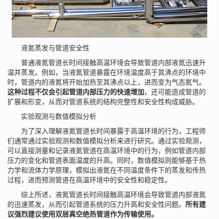
液氮蒸发与管道安全性
普通液氮管道长时间接触高温环境会导致管道内部液氮迅速升
温并蒸发。例如，当液氮管道暴露在环境温度高于其沸点的环境中
时，管道内的液氮将开始加热至其沸点以上，进而变为气态氮气。
这种过程不仅会引起管道内部压力的快速增加
，还可能造成管道的
扩展和形变，从而对管道系统的结构完整性和安全性构成威胁。
实验观测与数值模拟分析
为了深入理解液氮管道长时间暴露于高温环境的行为，工程师
们通常通过实验观测和数值模拟分析来进行研究。通过实验观测，
可以直接测量和记录液氮管道在高温环境中的行为，例如管道内部
压力的变化和管道表面温度的升高。同时，数值模拟则能够基于热
力学和流体力学原理，模拟出液氮在不同温度条件下的蒸发和传热
过程，进而预测管道在高温环境中的安全性和稳定性。
综上所述，液氮管道长时间接触高温环境会导致管道内部液氮
的迅速蒸发，从而引起管道系统的压力升高和安全性问题。
所有建
议强烈建议使用双层真空绝热管道作为传输使用。