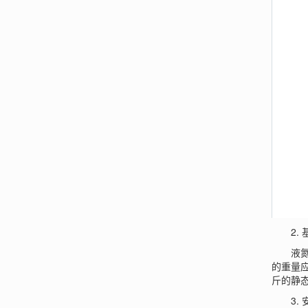
2. 
液氮罐
的重量应
斤的静
3. 