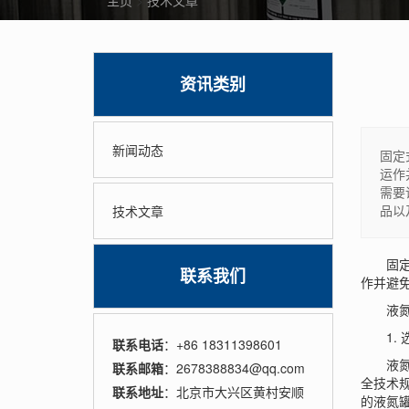
主页
>
技术文章
资讯类别
新闻动态
固定
运作
需要
品以
技术文章
固定式
联系我们
作并避
液氮罐
1. 
联系电话
：+86 18311398601
液氮罐
联系邮箱
：2678388834@qq.com
全技术规
联系地址
：北京市大兴区黄村安顺
的液氮