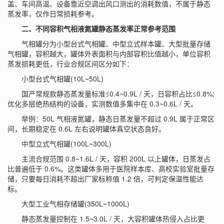
盖、车间高温、设备靠近空调出风口测出的消耗数值，不属于静态
蒸发率，仅作日常损耗参考。
二、不同容积气相液氮罐静态蒸发率正常参考范围
气相罐分为小型台式气相罐、中型立式样本罐、大型批量存储
气相罐，容积越大，罐体外表面积与内部容积比值越小，单位容积
蒸发损耗更低，行业合规区间区分如下：
小型台式气相罐(10L~50L)
国产常规款静态蒸发量标准≤0.4~0.9L / 天，日容积占比≤0.8%;
优化多层绝热结构的设备，实测数值多集中在 0.3~0.6L / 天。
举例：50L 气相液氮罐，静态日蒸发量不超过 0.9L 属于正常区
间，长期稳定在 0.6L 左右说明罐体真空状态良好。
中型立式气相罐(100L~300L)
主流合规范围 0.8~1.6L / 天，容积 200L 以上罐体，日蒸发占
比普遍低于 0.6%。这类罐体多用于医院样本库、高校实验室批量存
储，只要每日消耗不超出厂家标称值 1.2 倍，可判定保温性能达
标。
大型工业气相存储罐(350L~1000L)
静态蒸发量控制在 1.5~3.0L / 天，大容积罐体热侵入占比更