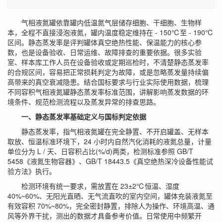
气相液氮罐依靠罐内低温氮气层储存细胞、干细胞、生物样
本，全程不直接浸泡液氮，罐内温度稳定维持在 - 150℃至 - 190℃
区间。静态蒸发率是评判罐体真空绝热性能、保温能力的核心参
数，也是设备验收、日常运维、故障排查的重要依据。很多实验
室、样本库工作人员在设备验收或定期巡检时，不清楚静态蒸发率
的合规区间，容易把正常损耗判定为故障，或是忽略蒸发量持续偏
高带来的真空衰减隐患。结合国标要求与行业实际使用数据，梳理
不同容积气相液氮罐静态蒸发率标准范围，讲解影响蒸发数据的环
境条件、规范检测流程以及蒸发异常的排查思路。
一、静态蒸发率基础定义与国标判定依据
静态蒸发率，指气相液氮罐在完全静置、不开启罐盖、无样本
取放、恒温标准环境下，24 小时内自然汽化消耗的液氮总量，计量
单位分为 L / 天、日容积占比(%/d)两类，检测标准参照 GB/T
5458《液氮生物容器》、GB/T 18443.5《真空绝热深冷设备性能试
验方法》执行。
检测环境有统一要求，需放置在 23±2℃恒温、湿度
40%~60%、无阳光直晒、无气流直吹的室内空间，罐体充装液氮至
有效容积 70%~80%，完全密封静置，排除人为操作、环境高温、通
风等外界干扰，测出的数据才具备参考价值。日常使用中频繁开