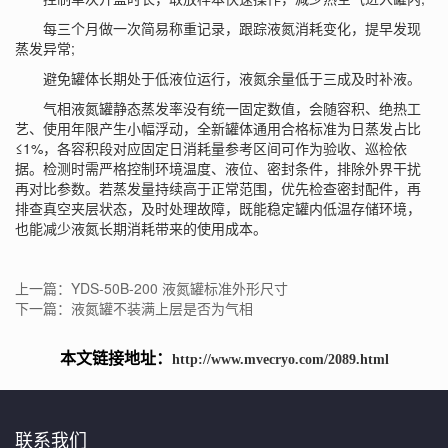
每三个月做一次简易称重记录，跟踪液氮消耗变化，提早发现
蒸发异常;
避免罐体长期处于低液位运行，液氮余量低于三成及时补液。
气相液氮罐
静态蒸发率没有统一固定数值，会随容积、绝热工
艺、使用年限产生小幅浮动，全新罐体通用合格标准为日蒸发占比
≤1%，各容积段对应固定日消耗量参考区间可作为验收、巡检依
据。检测时需严格控制环境温度、液位、密封条件，排除外界干扰
再对比参数。若蒸发量持续高于正常范围，优先检查密封配件，再
排查真空夹层状态，及时处理故障，既能稳定罐内低温存储环境，
也能减少液氮长期消耗带来的使用成本。
上一篇：YDS-50B-200 液氮罐标准外形尺寸
下一篇：液氮罐不装满上层是否为气相
本文链接地址：
http://www.mvecryo.com/2089.html
联系我们