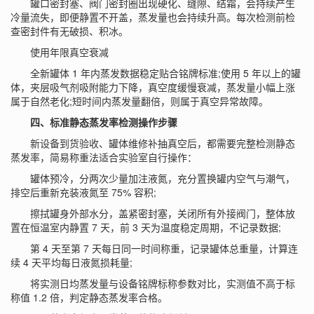
罐口密封塞、阀门密封圈出现硬化、缝隙、结霜，会持续产生
冷量流失，即便静置不开盖，蒸发量也会持续升高。每次检测前检
查密封件有无破损、积冰。
使用年限真空衰减
全新罐体 1 年内蒸发数据稳定贴合铭牌标准;使用 5 年以上的罐
体，夹层吸气剂吸附能力下降，真空度缓慢衰减，蒸发量小幅上涨
属于自然老化;短时间内蒸发量翻倍，则属于真空异常故障。
四、标准静态蒸发率检测操作步骤
新设备到货验收、罐体维修补抽真空后，都需要完整检测静态
蒸发率，简易称重法适合实验室自行操作：
罐体预冷，分两次少量加注液氮，充分置换罐内空气与潮气，
排空后重新充装液氮至 75% 容积;
擦拭罐身外部水分，盖紧密封塞，关闭所有外接阀门，整体放
置在恒温室内静置 7 天，前 3 天为温度稳定周期，不记录数据;
第 4 天至第 7 天每日同一时间称重，记录罐体总重量，计算连
续 4 天平均每日液氮损耗量;
将实测日均蒸发量与设备铭牌标称参数对比，实测值不高于标
称值 1.2 倍，判定静态蒸发率合格。