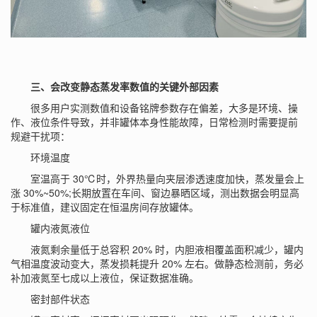
三、会改变静态蒸发率数值的关键外部因素
很多用户实测数值和设备铭牌参数存在偏差，大多是环境、操
作、液位条件导致，并非罐体本身性能故障，日常检测时需要提前
规避干扰项：
环境温度
室温高于 30℃时，外界热量向夹层渗透速度加快，蒸发量会上
涨 30%~50%;长期放置在车间、窗边暴晒区域，测出数据会明显高
于标准值，建议固定在恒温房间存放罐体。
罐内液氮液位
液氮剩余量低于总容积 20% 时，内胆液相覆盖面积减少，罐内
气相温度波动变大，蒸发损耗提升 20% 左右。做静态检测前，务必
补加液氮至七成以上液位，保证数据准确。
密封部件状态