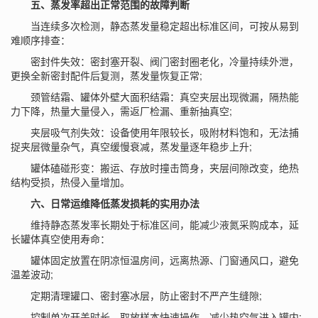
五、蒸发率超出正常范围的故障判断
当连续多次检测，静态蒸发量稳定超出标准区间，可按从易到
难顺序排查：
密封件失效：密封塞开裂、阀门密封圈老化，冷量持续外泄，
更换全新密封配件后复测，蒸发量恢复正常;
颈管结霜、罐体外壁大面积结霜：真空夹层出现微漏，隔热能
力下降，热量大量侵入，需返厂检漏、重新抽真空;
夹层吸气剂失效：设备使用年限较长，吸附材料饱和，无法捕
捉夹层微量杂气，真空缓慢衰减，蒸发量逐年稳步上升;
罐体磕碰形变：搬运、存放时撞击筒身，夹层间隙改变，绝热
结构受损，热侵入量增加。
六、日常运维降低蒸发损耗的实用办法
维持静态蒸发率长期处于标准区间，能减少液氮采购成本，延
长罐体真空使用寿命：
罐体固定放置在阴凉恒温房间，远离热源、门窗通风口，避免
温差波动;
定期清理罐口、密封塞冰层，防止密封不严产生缝隙;
控制单次开盖时长，取放样本快速操作，减少热空气进入罐内;