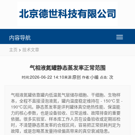
内容导航
Toggle
navigati
主页
>
技术文章
气相液氮罐静态蒸发率正常范围
2026-06-22 14:10
原创
小编
次
时间:
来源:
作者:
点击:
气相液氮罐依靠罐内低温氮气层储存细胞、干细胞、生物样
本，全程不直接浸泡液氮，罐内温度稳定维持在 - 150℃至 -
190℃区间。静态蒸发率是评判罐体真空绝热性能、保温能
力的核心参数，也是设备验收、日常运维、故障排查的重要
依据。很多实验室、样本库工作人员在设备验收或定期巡检
时，不清楚静态蒸发率的合规区间，容易把正常损耗判定为
故障，或是忽略蒸发量持续偏高带来的真空衰减隐患。