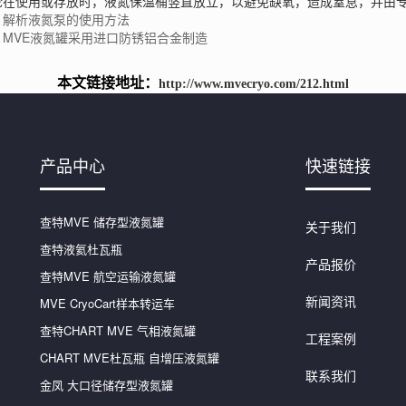
论在使用或存放时，液氮保温桶竖直放立，以避免缺氧，造成窒息，并由
：解析液氮泵的使用方法
：MVE液氮罐采用进口防锈铝合金制造
本文链接地址：
http://www.mvecryo.com/212.html
产品中心
快速链接
查特MVE 储存型液氮罐
关于我们
查特液氦杜瓦瓶
产品报价
查特MVE 航空运输液氮罐
新闻资讯
MVE CryoCart样本转运车
查特CHART MVE 气相液氮罐
工程案例
CHART MVE杜瓦瓶 自增压液氮罐
联系我们
金凤 大口径储存型液氮罐