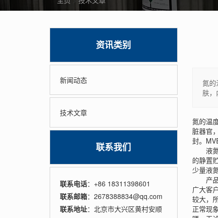
主页
>
技术文章
资讯类别
新闻动态
氮的
肤，
技术文章
氮的温
脏器官
封。
MV
联系我们
液氮保
的静置
少量液
产品说
联系电话
：+86 18311398601
广大客
联系邮箱
：2678388834@qq.com
较大，
联系地址
：北京市大兴区黄村安顺
正常现