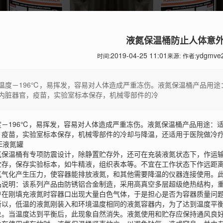
液氮保温桶防止人体意
2019-04-25 11:01
ydgmve
时间:
来源:
作者:
温度－196℃，易挥发，容易对人体造成严重冻伤。液氮保温桶产品用
内脏器官，疫苗，实验室标本保存，机械零部件的冷
度－196℃，易挥发，容易对人体造成严重冻伤。液氮保温桶产品用途：
，疫苗，实验室标本保存，机械零部件的冷却与降温，还适用于医院做冷疗
E液氮罐
温桶有专项防震设计，除静置贮存外，还可在充装液氮状态下，作运输
贮存，保存实验标本，如牛精液，组织表本等。不宜在工作状态下作远距
氮气化产生压力，使容器能排放液氮，和其他需要降温的仪器连接使用。
明：该系列产品由防锈铝合金制造，采用高真空多层超级绝热结构，重
户在刚填充液氮时容器口出现大量白色气体，于是担心是否为容器质量问
所以，低温的液氮刚装入和环境温度相同的液氮容器内，为了达到温度平
象。当温度达到平衡后，此现象自然消失。液氮使用和贮存应保持通风良好