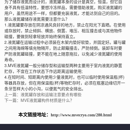
为了储存液氮而设计的，液氮罐本身的设计是真空，恒温，但它自
身不具有低温特性，要想冷冻样品，需要借助液氮，购买液氮罐的
用户，虽然用途不一样，但都要充装液氮，才能达到自己的目的。
那么液氮罐储存液氮需要注意什么？
1.液氮罐要存放在阴凉通风良好的地方，禁止在阳光下直晒。在使用
或存放时，禁止倾斜、横放、倒置、堆压、相互撞击或与其他物件
碰撞，要做到轻拿轻放并始终保持直立。
2.液氮罐在运输过程中必须装在木架内垫好软垫，并固定好。罐与罐
之间用海绵等填充物隔开，防止颠簸撞击，严防倾倒。装卸车时要
严防液氮罐碰撞，更不能在地上随意拖拉，以免减少液氮罐的使用
寿命。
3.
MVE液氮罐
一般分储存型和运输型两种主要用于室内液氮的静置
贮存，不宜在工作状态下作远距离运输使用;
4.在短时间、短距离内使用少量液氮时，也可以临时使用保温瓶(杯)
等器具存放，但在用保温瓶(杯)等物贮存时，必须在瓶塞边缘切开一
条牙签样大小的小沟，以便氮气的安全排出。
上一篇：液氮罐存放和运输注意要点有哪些
下一篇：MVE液氮罐构件材质是什么？
本文链接地址：
http://www.mvecryo.com/280.html