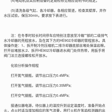
(4)电动机及其控制设备的定期检修见相应说明书的规定。
(5)清洗各级气缸、各冷却器，各相应管道，检查其壁厚，并作
水压试验，保压30min。要求按下表进行。
注：在冬季时较长时间停车应特别注意放至冷箱**部的二级排气
水冷却器的壳程放水，及在其下方的HE902冷却器的管程放水。具
体操作是：1、拆开制冷剂压缩机二排冷却器底部丝堵处保温岩棉，
拧开丝堵放水;2、拆开HE902冷却器进水阀门处伴热带，用扳手将
阀门法兰连接螺栓松开放水。
化验分析操作规程
打开氮气钢瓶，调节出口压力0.4MPa;
打开氢气钢瓶，调节出口压力0.35MPa;
打开空气钢瓶，调节出口压力0.4MPa;
接通仪器电源，待仪器上的温控升到设定温度时，准备开始点
火，点火时适当增加相应的氢气流量，用打火机在氢焰检测器的出