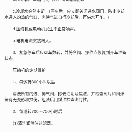
c.冷却水突然中断。(停车后，应立即关闭进水阀门，防止冷却
水通入灼热的气缸，需待气缸自行冷却后，再供水开车。)
d.压缩机或电动机发生不正常响声。
e.电机电流突然增大。
3、紧急停车后应盘车数转，并将各阀、操作点恢复到开车准备
状态。
压缩机的定期维护
1、每运转300小时以后
清洗所有的进、排气阀，除去油垢及焦渣，并检查阀片和阀弹
簧有无变形和损伤，组装后用煤油检查密封性。
2、每运转700～750小时后
(1)清洗润滑油过滤器。