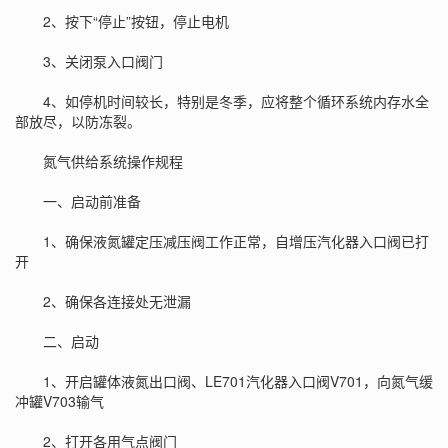
2、按下“停止”按钮，停止电机
3、关闭泵入口阀门
4、如停机时间较长，特别是冬季，应将整个循环系统内存水全
部放尽，以防冻裂。
氮气供给系统操作规程
一、启动前准备
1、确保液氮罐定压减压阀工作正常，自增压汽化器入口阀已打
开
2、确保各连接处无泄漏
二、启动
1、开启罐体液氮出口阀、LE701汽化器入口阀V701，向氮气缓
冲罐V703输气
2、打开各用气点阀门