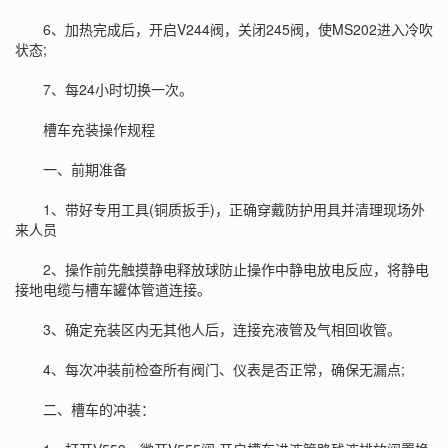
6、加热完成后，开启V244阀，关闭245阀，使MS202进入冷吹
状态;
7、每24小时切换一次。
槽车充装操作规程
一、前期准备
1、带好专用工具(铜质扳手)，正确穿戴防护用具并清理现场外
来人员
2、操作前先触摸静电释放球防止操作中静电放电反应，将静电
接地电缆与槽车罐体管道连接。
3、确定充装区内无其他人后，连接充液管及气相回收管。
4、每次冲装前检查所有阀门、仪表是否正常，确保无漏点;
二、槽车的冲装：