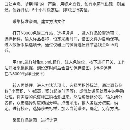
口处点燃，听到“噗”的一声后，用镜片查看，如有水蒸气出现，则点
燃。仪器开机1.5个小时稳定后，即可进行实验。
采集标准谱图，建立方法文件
打开N3000色谱工作站，选择通道一，进入样品设置选项卡，
选择标样，输入样品名称，设定采集时间，谱图文件为自动保存。
进入数据采集选项卡，通过仪器上的微调选扭调节基线至0mV附
近。
用1mL进样针取0.5mL标样，注入色谱仪，按下进样开关，工作
站开始采集数据，到设定时间后会自动保存谱图。(标样保存
在/N3000/标样目录下)
转入再处理，进入方法选项卡，选择面积外标法，通过调节参
数(*小面积、*小峰高、积分起始时间等)，或借助谱图处理中的手动
处理，将需要的色谱峰正确检测出来。然后编辑组分表，输入组分
名称，双击选择对应的组分峰。点击采用。输入各组分浓度，确
定。进行校正，选择移去标样，加入当前谱图，确定。另存方法。
采集样品谱图，进行计算