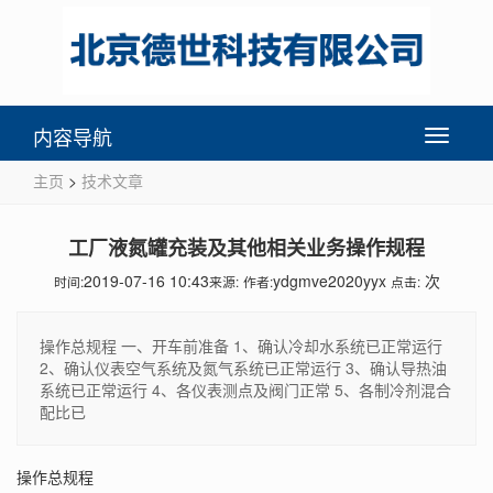
内容导航
Toggle
navigati
主页
>
技术文章
工厂液氮罐充装及其他相关业务操作规程
2019-07-16 10:43
ydgmve2020yyx
次
时间:
来源:
作者:
点击:
操作总规程 一、开车前准备 1、确认冷却水系统已正常运行
2、确认仪表空气系统及氮气系统已正常运行 3、确认导热油
系统已正常运行 4、各仪表测点及阀门正常 5、各制冷剂混合
配比已
操作总规程