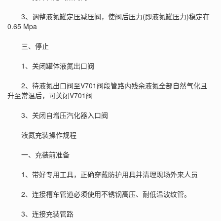
3、调整液氮罐定压减压阀，使阀后压力(即液氮罐压力)稳定在
0.65 Mpa
三、停止
1、关闭罐体液氮出口阀
2、待液氮出口阀至V701阀段管路内残余液氮全部自然气化且
升至常温后，可关闭V701阀
3、关闭自增压汽化器入口阀
液氮充装操作规程
一、充装前准备
1、带好专用工具，正确穿戴防护用具并清理现场外来人员
2、连接槽车管道必须使用不锈钢高压、耐低温波纹管。
3、连接充装管路