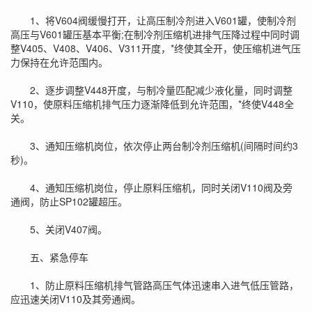
1、将V604阀缓慢打开，让高压制冷剂进入V601罐，使制冷剂
高压与V601罐压基本平衡;在制冷剂压缩机进排气压降过程中同时调
整V405、V408、V406、V311开度，*终使其全开，使压缩机进气压
力保持在允许范围内。
2、逐步调整V448开度，与制冷量匹配减少液化量，同时调整
V110，使原料压缩机排气压力逐渐降低到允许范围，*终使V448全
关。
3、通知压缩机岗位，依次停止两台制冷剂压缩机(间隔时间约3
秒)。
4、通知压缩机岗位，停止原料压缩机，同时关闭V110阀及旁
通阀，防止SP102罐超压。
5、关闭V407阀。
五、紧急停车
1、防止原料压缩机排气管路高压气体迅速串入进气低压管路，
应迅速关闭V110及其旁通阀。