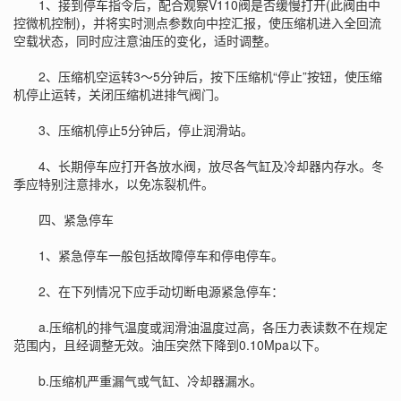
1、接到停车指令后，配合观察V110阀是否缓慢打开(此阀由中
控微机控制)，并将实时测点参数向中控汇报，使压缩机进入全回流
空载状态，同时应注意油压的变化，适时调整。
2、压缩机空运转3～5分钟后，按下压缩机“停止”按钮，使压缩
机停止运转，关闭压缩机进排气阀门。
3、压缩机停止5分钟后，停止润滑站。
4、长期停车应打开各放水阀，放尽各气缸及冷却器内存水。冬
季应特别注意排水，以免冻裂机件。
四、紧急停车
1、紧急停车一般包括故障停车和停电停车。
2、在下列情况下应手动切断电源紧急停车：
a.压缩机的排气温度或润滑油温度过高，各压力表读数不在规定
范围内，且经调整无效。油压突然下降到0.10Mpa以下。
b.压缩机严重漏气或气缸、冷却器漏水。