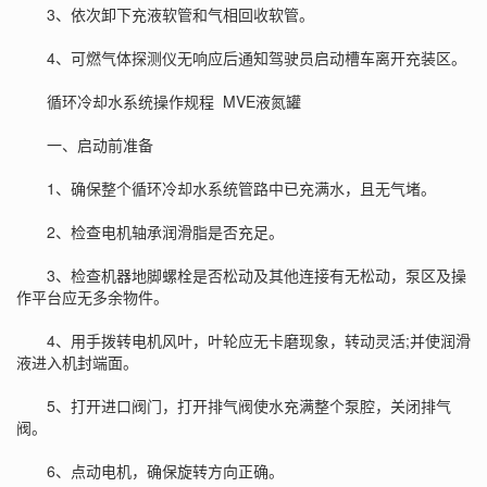
3、依次卸下充液软管和气相回收软管。
4、可燃气体探测仪无响应后通知驾驶员启动槽车离开充装区。
循环冷却水系统操作规程
MVE液氮罐
一、启动前准备
1、确保整个循环冷却水系统管路中已充满水，且无气堵。
2、检查电机轴承润滑脂是否充足。
3、检查机器地脚螺栓是否松动及其他连接有无松动，泵区及操
作平台应无多余物件。
4、用手拨转电机风叶，叶轮应无卡磨现象，转动灵活;并使润滑
液进入机封端面。
5、打开进口阀门，打开排气阀使水充满整个泵腔，关闭排气
阀。
6、点动电机，确保旋转方向正确。