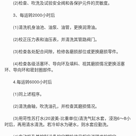
(2)检查、吹洗及试验安全阀和各保护元件的灵敏度。
3、每运转2000小时后
(1)清洗机身油池、油泵、油管，更换润滑油。
(2)校正压力表和油压表，并清洗其管路阀门。
(3)检查各处配合间隙，检修各磨损部位或更换磨损零件。
(4)检查各级活塞环、导向环及填料、视其磨损情况更换活塞
环、导向环和密封圈部件。
4.每运转6000小时后
(1)同上述程序。
(2)清洗曲轴，吹洗油孔，并检查其磨损情况。
(3)用苛性苏打水(20波美-比重单位)清洗气缸水套，浸泡6～8小
时后，再用清水清洗。若冷却水为硬水，则水套应勤洗。