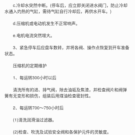
c.冷却水突然中断。(停车后，应立即关闭进水阀门，防止冷却
水通入灼热的气缸，需待气缸自行冷却后，再供水开车。)
d.压缩机或电动机发生不正常响声。
e.电机电流突然增大。
3、紧急停车后应盘车数转，并将各阀、操作点恢复到开车准备
状态。
压缩机的定期维护
1、每运转300小时以后
清洗所有的进、排气阀，除去油垢及焦渣，并检查阀片和阀弹
簧有无变形和损伤，组装后用煤油检查密封性。
2、每运转700～750小时后
(1)清洗润滑油过滤器。
(2)检查、吹洗及试验安全阀和各保护元件的灵敏度。