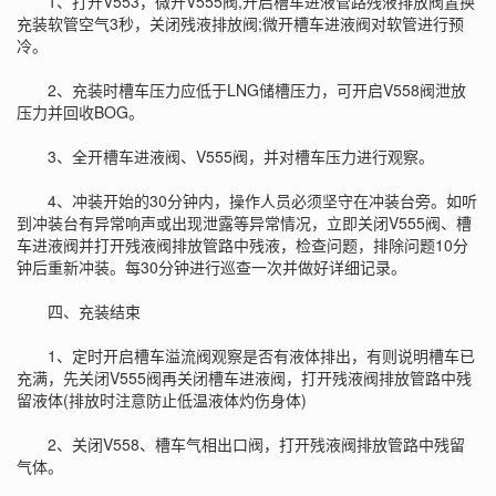
1、打开V553，微开V555阀,开启槽车进液管路残液排放阀置换
充装软管空气3秒，关闭残液排放阀;微开槽车进液阀对软管进行预
冷。
2、充装时槽车压力应低于LNG储槽压力，可开启V558阀泄放
压力并回收BOG。
3、全开槽车进液阀、V555阀，并对槽车压力进行观察。
4、冲装开始的30分钟内，操作人员必须坚守在冲装台旁。如听
到冲装台有异常响声或出现泄露等异常情况，立即关闭V555阀、槽
车进液阀并打开残液阀排放管路中残液，检查问题，排除问题10分
钟后重新冲装。每30分钟进行巡查一次并做好详细记录。
四、充装结束
1、定时开启槽车溢流阀观察是否有液体排出，有则说明槽车已
充满，先关闭V555阀再关闭槽车进液阀，打开残液阀排放管路中残
留液体(排放时注意防止低温液体灼伤身体)
2、关闭V558、槽车气相出口阀，打开残液阀排放管路中残留
气体。