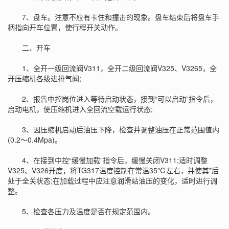
7、盘车。注意不应有卡住和撞击的现象。盘车结束后将盘车手
柄指向开车位置，使行程开关动作。
二、开车
1、全开一级回流阀V311，全开二级回流阀V325、V3265，全
开压缩机各级进排气阀;
2、报告中控岗位进入等待启动状态，接到“可以启动”指令后，
启动电机，使压缩机进入全回流空载运行状态;
3、因压缩机启动后油压下降，检查并调整油压在正常范围值内
(0.2～0.4Mpa)。
4、在接到中控“缓慢加载”指令后，缓慢关闭V311;适时调整
V325、V326开度，将TG317温度控制在常温35℃左右，并使其*后
处于全关状态;在加载过程中应注意润滑站油压的变化，适时进行调
整。
5、检查各压力及温度是否在规定范围内。