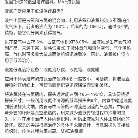
发展*迅速的低温治疗器械。
MVE液氮罐
液氮广泛应用于低温治疗原因?
液空主要是液氧和液氮的混合物，利用液氧和液氮的沸点不同(在1
大气压下，前者的沸点为-183℃，后者的为-196℃)，通过液空的
精馏，使它们分离来获得氮气。
氮在空气中占75.6%，占空气体积的78.05%，且液氮是生产氧气的
副产品，来源丰富，价格低廉;低于液体氧气和液体空气，气化潜热
高，气化时可吸收大量热而使组织迅速致冷。因此，液氮被广泛应
用于低温治疗。
液氮低温治疗设备：液氮治疗仪、液氮笔、液氮罐
应用于体表治疗的液氮治疗仪的体积一般较小，可便携，将液氮直
接喷射在组织上，可使表面组织更迅速降温而受到破坏。
将液氮装在液氮瓶内，探头通常能达到-165~-195℃，具体要根据
探头尺寸，一般利用液氮作冷源的低温探头由9个。内管中输送液氮
到低温探头尖端，内管与中间管的环隙流通回流的气态氮，中间管
与外管的环隙是真空绝热的，用来减少液氮传输过程中冷量的损
失，同时在用于治疗人体内组织时，可防止液氮对人体正常组织的
破坏。探头的尖端根据治疗的具体需求而设计，当低温探头其接触
组织时，传热过程效率越高。
MVE液氮罐