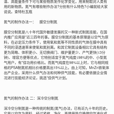
温、高能量条件下可与某些物质发作化学变化，用来制取对人类有
用的新物质。氮气有哪些制作办法?分别有什么特色?小编就给大家
说说。
查特杜瓦瓶
氮气的制作办法一： 膜空分制氮
膜空分制氮是八十年代国外敏捷发展的又一种新式制氮技能，在国
内推广应用是*近三四年的事。膜空分制氮的基本原理是以空气为原
料，在必定压力条件下，使用氧和氮等不同性质的气体在膜中具有
不同的浸透速率来使氧和氮别离。和其它制氮设备相比它具有结构
更为简略、体积更小、无切换阀门、维护量更少、产气更快(≤3分
钟)、增容方便等优点，它特别适宜于氮气纯度≤98%的中、小型氮
气用户，有*佳功用价格比。而氮气纯度在98%以上时，它与相同规
格的PSA制氮机相比价格要高出15%以上。由上可知，MnZn铁氧体
出产企业，采用什么供气办法和何种供气技能，有必要依据企业情
况进行技能经济论证，挑选*佳供气计划。
氮气的制作办法 二：深冷空分制氮
深冷空分制氮是一种传统的制氮(氮气)办法，已有近九十年的历史。
它是以空气为原料，经过紧缩、净化，再使用热交换使空气液化成