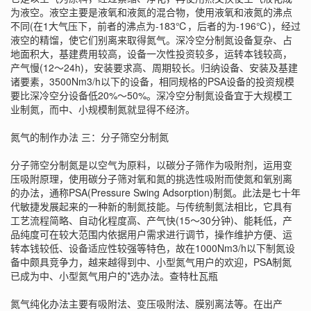
为液空。液空主要是液氧和液氮的混合物，使用液氧和液氮的沸点
不同(在1大气压下，前者的沸点为-183℃，后者的为-196℃)，经过
液空的精馏，使它们别离来取得氮气。深冷空分制氮设备复杂、占
地面积大，基建费用较高，设备一次性投资较多，运转本钱较高，
产气慢(12～24h)，安装要求高、周期较长。归纳设备、安装及基建
诸要素，3500Nm3/h以下的设备，相同规格的PSA设备的投资规模
要比深冷空分设备低20%～50%。深冷空分制氮设备宜于大规模工
业制氮，而中、小规模制氮就显得不经济。
氮气的制作办法 三：分子筛空分制氮
分子筛空分制氮是以空气为原料，以碳分子筛作为吸附剂，运用变
压吸附原理，使用碳分子筛对氧和氮的挑选性吸附而使氮和氧别离
的办法，通称PSA(Pressure Swing Adsorption)制氮。此法是七十年
代敏捷发展起来的一种新的制氮技能。与传统制氮法相比，它具有
工艺流程简略、自动化程度高、产气快(15～30分钟)、能耗低，产
品纯度可在较大范围内依据用户需求进行调节，操作维护方便、运
转本钱较低、设备适应性较强等特色，故在1000Nm3/h以下制氮设
备中颇具竞争力，越来越得到中、小型氮气用户的欢迎，PSA制氮
已成为中、小型氮气用户的*选办法。
查特杜瓦瓶
氮气纯化办法主要有吸附法、变压吸附法、膜别离法等。在出产