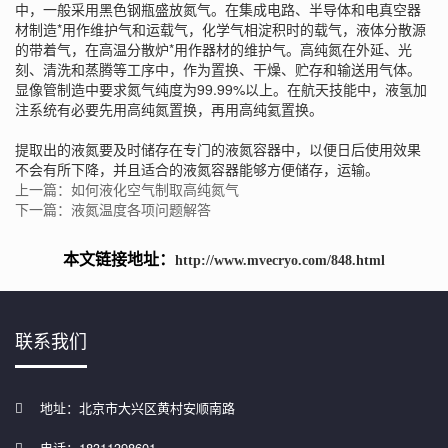
中，一般采用黑色钢瓶盛放氮气。在集成电路、半导体和电真空器
材制造*用作维护气和运载气，化学气相淀积时的载气，液体分散源
的带着气，在高温分散炉*用作器材的维护气。高纯氮在外延、光
刻、清洗和蒸腾等工序中，作为置换、干燥、贮存和输送用气体。
显像管制造中要求氮气纯度为99.99%以上。在航天技能中，液氢加
注系统有必要先用高纯氮置换，再用高纯氦置换。
提取出的液氮要及时储存在专门的液氮容器中，以便日后使用效果
不会有所下降，并且适合的液氮容器能够方便储存，运输。
上一篇：如何液化空气制取高纯氮气
下一篇：液氮温度各项问题解答
本文链接地址：
http://www.mvecryo.com/848.html
联系我们
地址：北京市大兴区黄村安顺南路
电话：18311398601