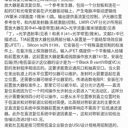
放大器是直流复位型。一个参考发生器，包括一个分划板和连在一
起的灯和光电管安装在泸光器驱动轴上，产生电脉冲驱动逻辑线
(W厘米-2球面度-1微米-1)路。输出提供直流复位控制，泸光器位置
参考信号，和内部发射器(系统激励)控制。LWIR-CVF分光计所用前
置放大器在其中4f=噪音带宽(赫)AQ=光学流量(厘米球面度)见表
「丁，=光学透射率(见表Ⅰ和表Ⅱ)41=光学带宽(微米)。文献2>中已
描述过。TIA前置放大器包括两部分输入装置是一个面结型场效应装
置(JFET) ， Silicon ix2N 5199， 它安装在一个特殊温度控制的标准
件上、在氨冷指上探测器邻近。输入JFET.偶提供一个平衡输入给辅
助前置放大器，这前置放大器是集成线路操作放大器741型，安装在
后端(热)电低温设计这仪器的设计是为一个Black B vantIVB或VC火
箭的发射程序相适应的。这要求能靠近通风口和抽真空口。当火箭
在发出轨道上的水平位置时仪器可以维护。发射时火箭要竖起在直
立位置。还需要仪器可继续子仪器室的。传递函数电阻R：安装在冷
前置放大器标准件上，那里它可以被冷却。这分光计选用—―直流
复位系统因为它一个时间操作允许射出火箭进入**光活动区，这样分
光计需要保持四小时可以操作，以便从水平位置移到直立位置时处
于低温状和对称斩波比较相对简便。比高频对称斩波法的主要优点
足直流复位系统中探测器前置放大器频率响应不需高于*后低通滤波
器。此外在直流复位系统中斩波因素是一，这和对称斩波比较给出
信噪比改进2倍163.况。
液氦杜瓦瓶
是按习惯照低温企业联合会USU设计规格用铝制造的，