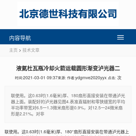
内容导航
Toggle
navigati
主页
>
技术文章
液氦杜瓦瓶冷却火箭运载圆形渐变泸光器二
2021-03-01 09:37
ydgmve2020yyx
次
时间:
来源:
作者:
点击:
联使用。这0.63时(1.6毫米)厚、180扇形直接安装在带通泸光
器上面。装配好的泸光器见图4.表准直辐射和零狭缝宽的平均
半功率带宽对6.5一1.3微米扇形是0.9%，对12.5一24微米扇
形是2.21%。对非
联使用。这0.63时(1.6毫米)厚、180°扇形直接安装在带通泸光器上