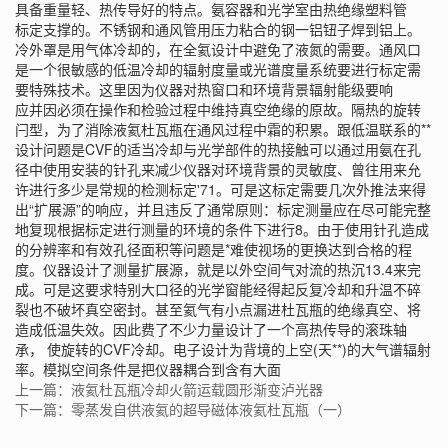
具备重量轻、热传导好的特点。氨容器和光学室由热绝缘塑料管
标定支撑的。不锈钢和通风管用压力粘合的钢一铝钮子焊到铝上。
冷外罩是用气体冷却的，在全氦设计中避免了液氮的需要。通风口
是一个很敏感的低温冷却的辐射度量或光谱度量系统要进行标定需
要特殊技术。这里因为仪器对热窗口和环境背景辐射能级要响
应并因必须在操作和检验过程中维持真空绝缘的原故。隔热的旋转
闩型，为了消除
液氦杜瓦瓶
在通风过程中霜的积累。跟低温联系的**
设计问题是CVF的适当冷却与光学部件的热接触可以通过用氨在孔
径中使用安装的针孔来减少仪器对环境背景的灵敏度、曾往用来允
许进行多少是常规的检测标定'71。可是这标定需要几次外推法来得
出“扩展源”的响应，并且违反了通常原则：标定测量应在尽可能完整
地复现根据标定进行测量的环境的条件下进行8。由于使用针孔造成
的分辨率和有效孔径面积等问题是*难使视场的更换达到合格的程
度。仪器设计了测量扩展源，就是以外空间气对流的热沉13.4来完
成。可是这要求特别大口径的光学窗能经得起反复冷却和升温不碎
裂也不破坏真空密封。甚至氦气有小点漏进杜瓦瓶的绝缘真空、将
造成低温失效。因此费了不少力量设计了一个高热传导的滚珠轴
承， 使旋转的CVF冷却。电子设计为背境的上空(天**)的大气谱辐射
率。模拟空间条件是把仪器耦合到含有大面
上一篇：液氦杜瓦瓶冷却火箭运载圆形渐变泸光器
下一篇：零蒸发自供液氦的超导磁体液氦杜瓦瓶（一）