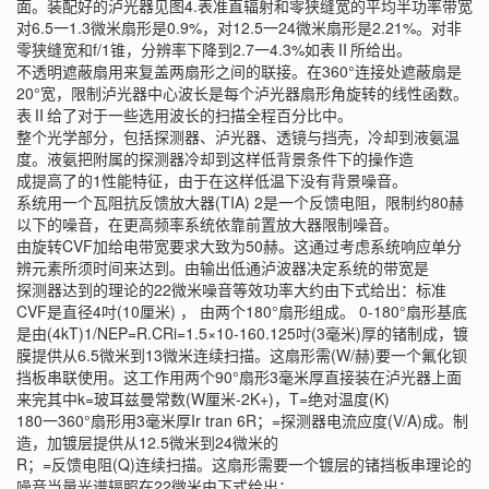
面。装配好的泸光器见图4.表准直辐射和零狭缝宽的平均半功率带宽
对6.5一1.3微米扇形是0.9%，对12.5一24微米扇形是2.21%。对非
零狭缝宽和f/1锥，分辨率下降到2.7一4.3%如表Ⅱ所给出。
不透明遮蔽扇用来复盖两扇形之间的联接。在360°连接处遮蔽扇是
20°宽，限制泸光器中心波长是每个泸光器扇形角旋转的线性函数。
表Ⅱ给了对于一些选用波长的扫描全程百分比中。
整个光学部分，包括探测器、泸光器、透镜与挡壳，冷却到液氨温
度。液氨把附属的探测器冷却到这样低背景条件下的操作造
成提高了的1性能特征，由于在这样低温下没有背景噪音。
系统用一个瓦阻抗反馈放大器(TIA) 2是一个反馈电阻，限制约80赫
以下的噪音，在更高频率系统依靠前置放大器限制噪音。
由旋转CVF加给电带宽要求大致为50赫。这通过考虑系统响应单分
辨元素所须时间来达到。由输出低通泸波器决定系统的带宽是
探测器达到的理论的22微米噪音等效功率大约由下式给出：标准
CVF是直径4吋(10厘米) ， 由两个180°扇形组成。 0-180°扇形基底
是由(4kT)1/NEP=R.CRi=1.5×10-160.125吋(3毫米)厚的锗制成，镀
膜提供从6.5微米到13微米连续扫描。这扇形需(W/赫)要一个氟化钡
挡板串联使用。这工作用两个90°扇形3毫米厚直接装在泸光器上面
来完其中k=玻耳兹曼常数(W厘米-2K+)，T=绝对温度(K)
180一360°扇形用3毫米厚Ir tran 6R；=探测器电流应度(V/A)成。制
造，加镀层提供从12.5微米到24微米的
R；=反馈电阻(Q)连续扫描。这扇形需要一个镀层的锗挡板串理论的
噪音当量光谱辐照在22微米由下式给出：