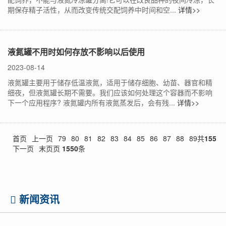
期保存精子活性，从而改变传统交配饲养中时间和空...
详情>>
液氮罐不用时如何存放不影响以后使用
2023-08-14
液氮罐主要用于储存低温液氮，适用于储存细胞、幼苗、器官和精
细夜，但液氮罐长期不需要。我们应该如何处理这个容器而不影响
下一个应用程序? 液氮罐内所有液氮蒸发后，会有残...
详情>>
首页
上一页
79
80
81
82
83
84
85
86
87
88
89
共
155
下一页
末页
页
1550
条
新闻资讯