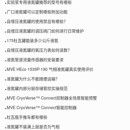
.
实验室专用液氮罐推荐的型号有哪些
.
广口液氮罐可以定制哪些附加功能
.
自增压液氮罐的使用禁忌有哪些？
.
自增压液氮罐的调压阀门如何进行日常维护
.
175杜瓦罐能装多少公斤液氮
.
自增压液氮罐的氧压力表如何读数？
.
液氮管道流量传感器的安装要求
.
MVE HEco 1539P-190 气相液氮罐真实使用评价
.
液氮罐为什么不能随便运输？
.
液氮罐内部分层存储管控实操规范
.
MVE CryoVerse™ Connect控制器全场景智能预警
.
MVE CryoVerse™ Connect智能控制器
.
杜瓦瓶手推车都有哪些
.
液氮罐不装满上层是否为气相