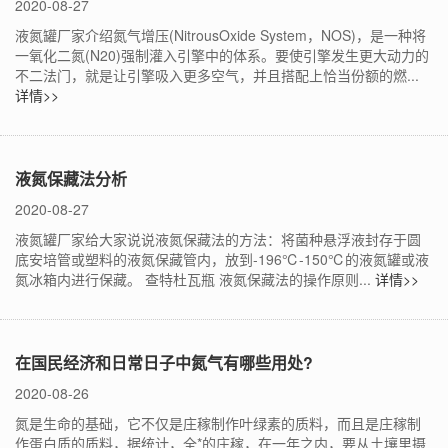
2020-08-27
液氮罐厂家介绍氮气增压(NitrousOxide System，NOS)，是一种将
一氧化二氮(N20)强制灌入引擎中的体系。要使引擎发生更大动力的
不二法门，就是让引擎吸入更多空气，并且搭配上恰当份额的燃...
详情>>
液氮保藏法分析
2020-08-27
液氮罐厂家给大家说说液氮保藏法的方法：将菌种悬浮液封存于圆
底安培管或塑料的液氮保藏管内，放到-196℃-150℃的液氮罐或液
氮冰箱内进行保藏。 查特杜瓦瓶 液氮保藏法的操作原则...
详情>>
在国民经济和日常日子中氮气有哪些用处?
2020-08-26
氮是生命的基础，它不仅是庄稼制作叶绿素的质料，而且是庄稼制
作蛋白质的质料，据统计，全*的庄稼，在一年之内，要从土壤里摄