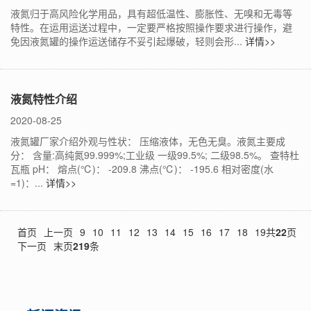
液氮归于高风险化学用品，具有超低温性、膨胀性、无嗅和无毒等
特性。在运用运送过程中，一定要严格按照操作要求进行操作，避
免因液氮罐的操作运送储存不妥引起爆破，轻则会形...
详情>>
液氮特性介绍
2020-08-25
液氮罐厂家介绍外观与性状： 压缩液体，无色无臭。液氮主要成
分： 含量:高纯氮99.999%;工业级 一级99.5%; 二级98.5%。 查特杜
瓦瓶 pH： 熔点(℃)： -209.8 沸点(℃)： -195.6 相对密度(水
=1)：...
详情>>
首页
上一页
9
10
11
12
13
14
15
16
17
18
19
共
22
页
下一页
末页
219
条