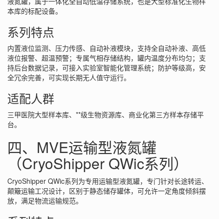
液氮罐，属于一体化全自动低温存储系统，也是大型标准化生物样
本库的标配设备。
系列特点
内置液位监测、压力传感、自动补液模块，支持全自动补液、高低
液位报警、超温预警；专属气相存储结构，罐内温度分布均匀；支
持后台数据记录，可接入实验室智能化管理系统；防护等级高，安
全冗余完善，可实现长期无人值守运行。
适配人群
三甲医院大型样本库、**级生物资源库、商业化第三方样本存储平
台。
四、MVE运输型液氮罐
（CryoShipper QWic系列）
CryoShipper QWic系列为专用运输型液氮罐，专门针对长途转运、
颠簸运输工况设计，区别于静态储存罐体，可允许一定角度倾斜摆
放，满足物流运输规范。