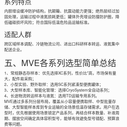
系列特点
内胆增设缓冲防护结构，抗颠簸、抗震动能力更强；绝热层经过加
固处理，运输过程中液氮损耗更低；罐体外壳增设防撞防护圈，降
低磕碰损坏风险；符合国际低温危险品运输标准。
适配人群
跨区域样本调配、冷链物流公司、进出口科研样本转运、液氮集中
配送企业。
五、MVE各系列选型简单总结
1、常规静态存样本：优先选择XC系列，性价比*高，市场保有量
大，配件易采购；
2、小型实验、野外取样：选用SC系列紧凑型便携罐体；
3、大型样本库、智能化管理：选择CryoSystem全自动系列；
4、长途物流转运样本与液氮：选用TD运输专用系列。
MVE通过多系列分层布局，覆盖从小容量便携取样、中型批量存
储、大型智能样本库到专业运输的全场景低温存储需求。用户在选
型时，优先根据使用场景锁定产品系列，再结合样本数量、补液周
期、摆放空间确定具体容积型号，能够有效避免型号错配、预算浪
费等问题。