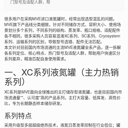
门型号及适配人群，帮
很多用户在采购MVE进口液氮罐时，经常出现选型混乱的问题。
MVE旗下产品线分类细致，针对不同储存方式、容积大小、使用场
景划分多个系列，不同系列的结构、蒸发率、瓶口规格、适配配件
各不相同，很多采购人员容易混淆XC系列、SC系列、Cryosystem
系列、运输系列的区别，导致型号选错、配件无法匹配。
本文针对目前国内市场流通的主流MVE液氮罐全系产品，逐一拆解
各系列定位、核心特点、热门型号及适配人群，帮助用户快速区分
系列差异，精准匹配自身使用需求。
一、XC系列液氮罐（主力热销
系列）
XC系列是MVE面向全球推出的主打储存型液氮罐，也是目前国内市
场流通量**、认可度*高的产品系列，主打大容量、低挥发、高性价
比，专为长期静态样本储存研发。
系列特点
采用升级型多层超级绝热技术，液氮日蒸发率控制在行业低位；罐