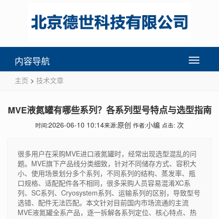
内容导航
Toggle
navigati
主页
>
技术文章
MVE液氮罐有哪些系列？各系列型号特点与选型指南
2026-06-10 10:14
原创
小编
次
时间:
来源:
作者:
点击:
很多用户在采购MVE进口液氮罐时，经常出现选型混乱的问
题。MVE旗下产品线分类细致，针对不同储存方式、容积大
小、使用场景划分多个系列，不同系列的结构、蒸发率、瓶
口规格、适配配件各不相同，很多采购人员容易混淆XC系
列、SC系列、Cryosystem系列、运输系列的区别，导致型号
选错、配件无法匹配。本文针对目前国内市场流通的主流
MVE液氮罐全系产品，逐一拆解各系列定位、核心特点、热