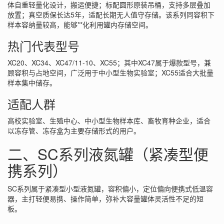
体自重轻量化设计，搬运便捷；标配圆形原装吊桶，支持多层叠加
放置；真空质保长达5年，适配长期无人值守存储。该系列同容积下
样本容纳量较高，能够**化利用罐内存储空间。
热门代表型号
XC20、XC34、XC47/11-10、XC55；其中XC47属于爆款型号，兼
顾容积与占地空间，广泛用于中小型生物实验室；XC55适合大批量
样本集中储存。
适配人群
高校实验室、生殖中心、中小型生物样本库、畜牧育种企业，适合
以冻存管、冻存盒为主要存储形式的用户。
二、SC系列液氮罐（紧凑型便
携系列）
SC系列属于紧凑型小型液氮罐，容积偏小，定位偏向便携式低温容
器，主打轻便易携、操作简单，弥补大容量罐体灵活性不足的短
板。